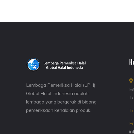
H
Lembaga Pemeriksa Halal (LPH)
Es
Global Halal Indonesia adalah
Ta
lembaga yang bergerak di bidang
pemeriksaan kehalalan produk.
Te
Em
in