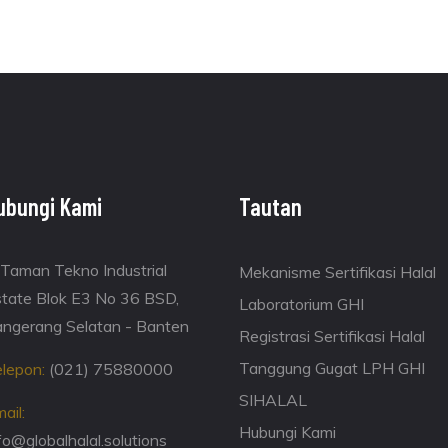
ubungi Kami
Tautan
Taman Tekno Industrial
Mekanisme Sertifikasi Halal
tate Blok E3 No 36 BSD,
Laboratorium GHI
ngerang Selatan - Banten
Registrasi Sertifikasi Halal
Tanggung Gugat LPH GHI
lepon:
(021) 75880000
SIHALAL
ail:
Hubungi Kami
fo@globalhalal.solutions